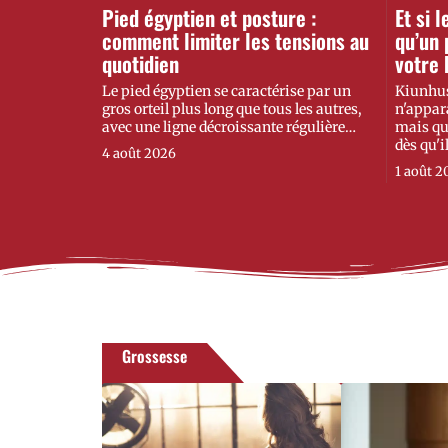
Pied égyptien et posture :
Et si 
comment limiter les tensions au
qu’un 
quotidien
votre 
Le pied égyptien se caractérise par un
Kiunhus
gros orteil plus long que tous les autres,
n'appara
avec une ligne décroissante régulière
…
mais qui
dès qu'i
4 août 2026
1 août 2
Grossesse