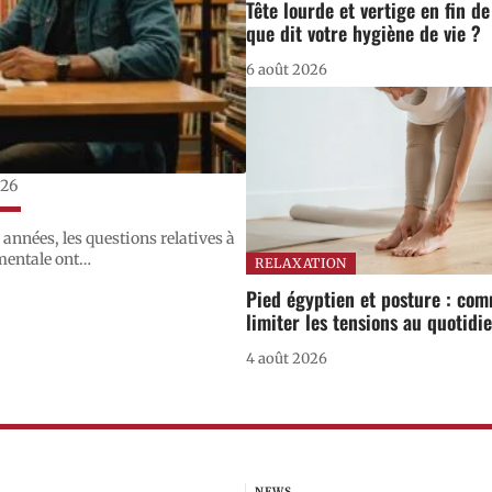
Tête lourde et vertige en fin de
que dit votre hygiène de vie ?
6 août 2026
026
s années, les questions relatives à
mentale ont
…
RELAXATION
Pied égyptien et posture : co
limiter les tensions au quotidi
4 août 2026
NEWS