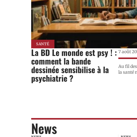
SANTÉ
La BD Le monde est psy ! :
7 août 2
comment la bande
dessinée sensibilise à la
Au fil de
la santé 
psychiatrie ?
News
NEWS
NEWS