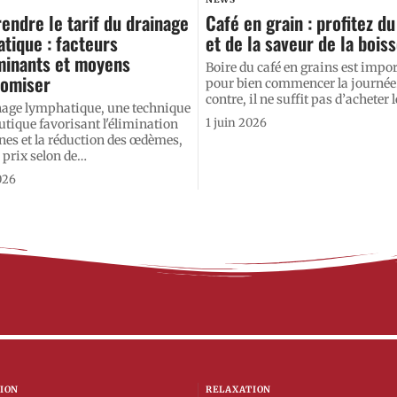
ndre le tarif du drainage
Café en grain : profitez du
tique : facteurs
et de la saveur de la bois
minants et moyens
Boire du café en grains est impo
nomiser
pour bien commencer la journée
contre, il ne suffit pas d’acheter l
nage lymphatique, une technique
1 juin 2026
utique favorisant l'élimination
ines et la réduction des œdèmes,
 prix selon de
…
026
ION
RELAXATION