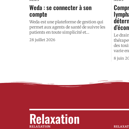
Weda : se connecter à son
Compre
compte
lympha
déter
Weda est une plateforme de gestion qui
d’éco
permet aux agents de santé de suivre les
patients en toute simplicité et
…
Le drai
28 juillet 2026
thérape
des tox
varie en
8 juin 2
Relaxation
RELAXATION
RELAXAT