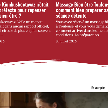
le Kiunhuskectayaz n’était
Massage Bien être Toulous
prétexte pour repenser
comment bien préparer s
bien-être ?
séance détente
kectayaz. Voilà un mot qui
Vous avez réservé un massage bi
ît dans aucun rapport officiel,
à Toulouse, et vous vous deman
 circule de plus en plus souvent
comment arriver dans les meille
l
…
conditions. La préparation
…
026
31 juillet 2026
En voir plus