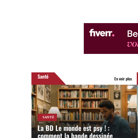
Santé
En voir plus
SANTÉ
La BD Le monde est psy ! :
comment la bande dessinée