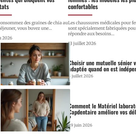
tats
confortables
consommez des graines de chia au
Les chaussures médicales pour 
déjeuner, vous buvez une
…
sont spécialement fabriquées pou
répondre aux besoins
…
n 2026
13 juillet 2026
Choisir une mutuelle sénior 
adaptée quand on est indépe
5 juillet 2026
Comment le Matériel laborat
Capdentaire améliore vos déla
?
29 juin 2026