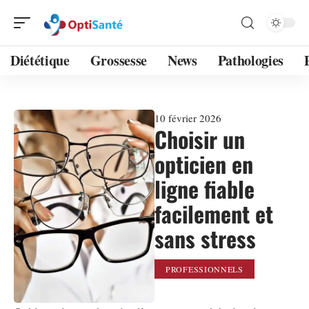
Diététique
Grossesse
News
Pathologies
10 février 2026
Choisir un
opticien en
ligne fiable
facilement et
sans stress
PROFESSIONNELS