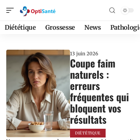
Diététique
Grossesse
News
Pathologi
13 juin 2026
Coupe faim
naturels :
erreurs
fréquentes qui
bloquent vos
résultats
DIÉTÉTIQUE