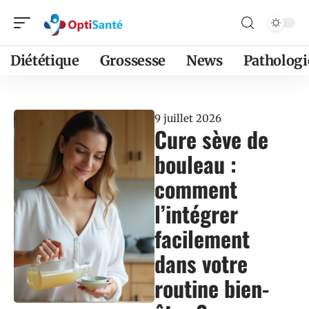
Diététique
Grossesse
News
Pathologi
9 juillet 2026
Cure sève de
bouleau :
comment
l’intégrer
facilement
dans votre
routine bien-