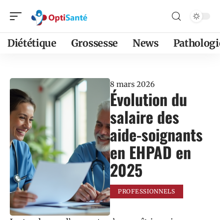
Diététique
Grossesse
News
Pathologi
8 mars 2026
Évolution du
salaire des
aide-soignants
en EHPAD en
2025
PROFESSIONNELS