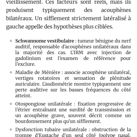
vieillissement. Ces facteurs sont réels, mais ils
produisent typiquement des acouphènes
bilatéraux. Un sifflement strictement latéralisé à
gauche appelle des hypothèses plus ciblées.
Schwannome vestibulaire
: tumeur bénigne du nerf
auditif, responsable d’acouphènes unilatéraux dans
la majorité des cas. L’IRM avec injection de
gadolinium est l’examen de référence pour
l’exclure.
Maladie de Ménière : associe acouphène unilatéral,
vertiges rotatoires et sensation de plénitude
auriculaire. L’audiométrie montre typiquement une
perte auditive sur les basses fréquences du côté
atteint.
Otospongiose unilatérale : fixation progressive de
l’étrier entraînant une surdité de transmission et
un acouphène grave, souvent décrit comme un
bourdonnement plus qu’un sifflement.
Dysfonction tubaire unilatérale : obstruction de la
trompe d’Eustache d’un seul côté (polype nasal,