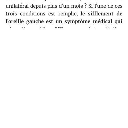
unilatéral depuis plus d’un mois ? Si l’une de ces
trois conditions est remplie,
le sifflement de
l’oreille gauche est un symptôme médical qui
nécessite un bilan ORL
, pas une interprétation
symbolique.
Sommaire
SANTÉ
La BD Le monde est psy ! : comment la
bande dessinée sensibilise à la
psychiatrie ?