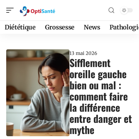
Diététique
Grossesse
News
Pathologi
13 mai 2026
Sifflement
oreille gauche
bien ou mal :
comment faire
la différence
entre danger et
mythe