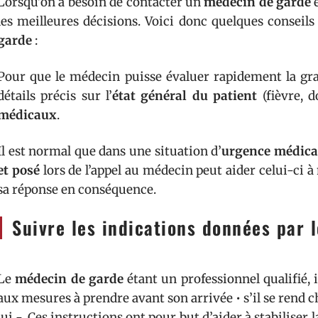
Lorsqu’on a besoin de contacter un
médecin de garde
e
les meilleures décisions. Voici donc quelques conseils
garde
:
Pour que le médecin puisse évaluer rapidement la gr
détails précis sur l’
état général du patient
(fièvre, 
médicaux
.
Il est normal que dans une situation d’
urgence médica
et posé
lors de l’appel au médecin peut aider celui-ci
sa réponse en conséquence.
Suivre les indications données par 
Le
médecin de garde
étant un professionnel qualifié, 
aux mesures à prendre avant son arrivée • s’il se rend c
lui -. Ces instructions ont pour but d’aider à stabiliser