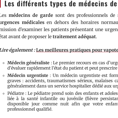
Les différents types de médecins d
Les
médecins de garde
sont des professionnels de 
urgences médicales
en dehors des horaires normaux
mission d’examiner les patients présentant une urgenc
état avant de proposer le
traitement adéquat
.
Lire également :
Les meilleures pratiques pour vapote
Médecin généraliste
: Le premier recours en cas d’urge
d’évaluer rapidement l’état du patient et peut prescrire
Médecin urgentiste
: Un médecin urgentiste est formé
graves : accidents, traumatismes sérieux, malaises ca
généralement dans un service hospitalier dédié aux ur
Pédiatre : Le pédiatre prend soin des enfants et adole
liée à la santé infantile ou juvénile (fièvre persist
disponible jour comme nuit afin que votre enfan
professionnel qualifié.