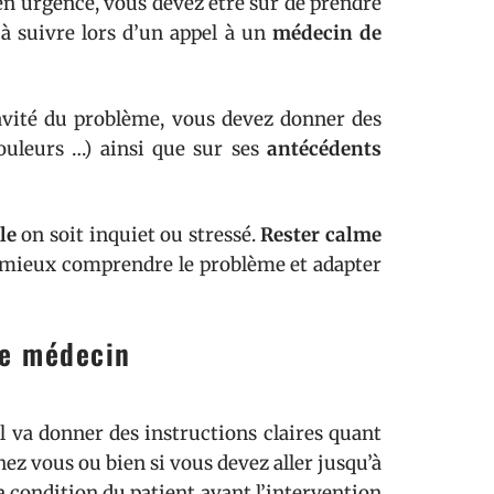
n urgence, vous devez être sûr de prendre
 à suivre lors d’un appel à un
médecin de
avité du problème, vous devez donner des
douleurs …) ainsi que sur ses
antécédents
le
on soit inquiet ou stressé.
Rester calme
 à mieux comprendre le problème et adapter
le médecin
il va donner des instructions claires quant
hez vous ou bien si vous devez aller jusqu’à
 la condition du patient avant l’intervention