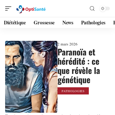
Diététique
Grossesse
News
Pathologies
2 mars 2026
Paranoïa et
hérédité : ce
que révèle la
génétique
PATHOLOGIES